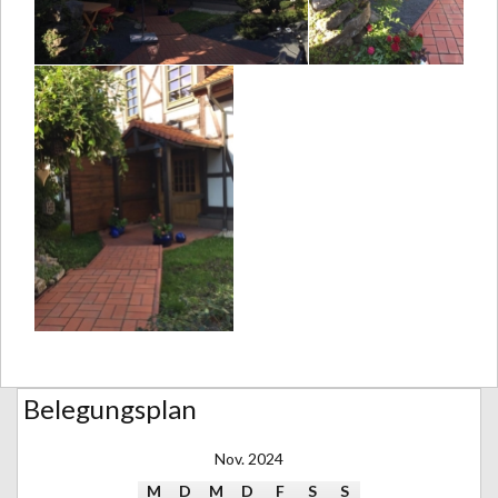
Belegungsplan
Nov. 2024
M
D
M
D
F
S
S