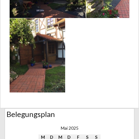
Belegungsplan
Mai 2025
M
D
M
D
F
S
S